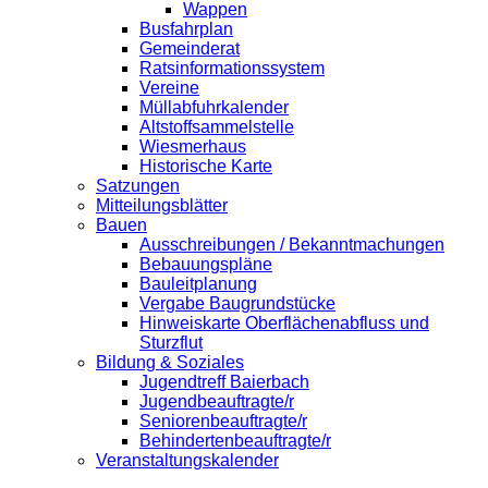
Wappen
Busfahrplan
Gemeinderat
Ratsinformationssystem
Vereine
Müllabfuhrkalender
Altstoffsammelstelle
Wiesmerhaus
Historische Karte
Satzungen
Mitteilungsblätter
Bauen
Ausschreibungen / Bekanntmachungen
Bebauungspläne
Bauleitplanung
Vergabe Baugrundstücke
Hinweiskarte Oberflächenabfluss und
Sturzflut
Bildung & Soziales
Jugendtreff Baierbach
Jugendbeauftragte/r
Seniorenbeauftragte/r
Behindertenbeauftragte/r
Veranstaltungskalender