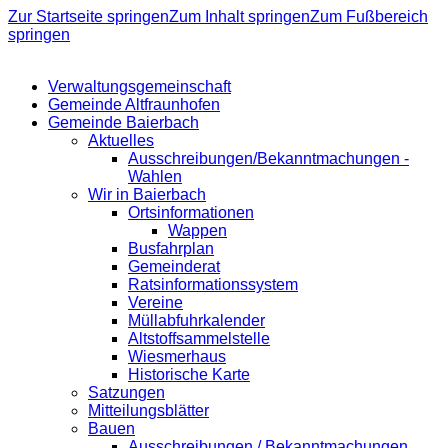
Zur Startseite springen
Zum Inhalt springen
Zum Fußbereich
springen
Verwaltungsgemeinschaft
Gemeinde Altfraunhofen
Gemeinde Baierbach
Aktuelles
Ausschreibungen/Bekanntmachungen -
Wahlen
Wir in Baierbach
Ortsinformationen
Wappen
Busfahrplan
Gemeinderat
Ratsinformationssystem
Vereine
Müllabfuhrkalender
Altstoffsammelstelle
Wiesmerhaus
Historische Karte
Satzungen
Mitteilungsblätter
Bauen
Ausschreibungen / Bekanntmachungen